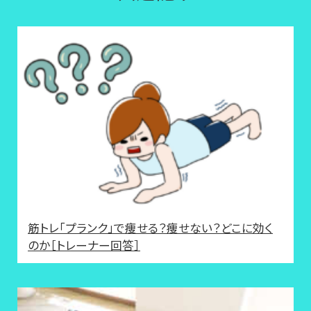
筋トレ「プランク」で痩せる？痩せない？どこに効く
のか［トレーナー回答］