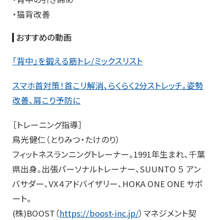
・猫背改善
おすすめの動画
「背中」を鍛える筋トレ/ミックスリスト
スマホ首対策！首こリ解消、らくらく2分ストレッチ。姿勢
改善、肩こり予防に
［トレーニング指導］
鳥光健仁（とりみつ・たけのり）
フィットネスランニングトレーナー。1991年生まれ、千葉
県出身。出張パーソナルトレーナー、SUUNTO ５ アン
バサダー、VX４アドバイザリー、HOKA ONE ONE サポ
ート。
(株)BOOST（
https://boost-inc.jp/
）マネジメント契