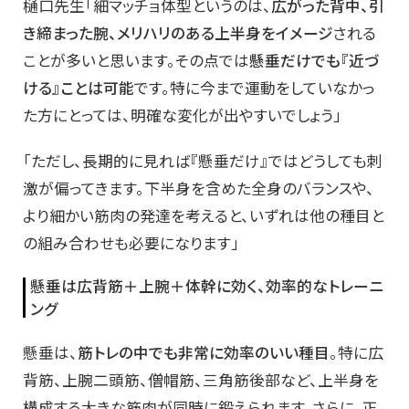
樋口先生「細マッチョ体型というのは、
広がった背中、引
き締まった腕、メリハリのある上半身をイメージ
される
ことが多いと思います。その点では
懸垂だけでも『近づ
ける』ことは可能
です。特に今まで運動をしていなかっ
た方にとっては、明確な変化が出やすいでしょう」
「ただし、長期的に見れば『懸垂だけ』ではどうしても刺
激が偏ってきます。下半身を含めた全身のバランスや、
より細かい筋肉の発達を考えると、いずれは他の種目と
の組み合わせも必要になります」
懸垂は広背筋＋上腕＋体幹に効く、効率的なトレーニ
ング
懸垂は、
筋トレの中でも非常に効率のいい種目
。特に広
背筋、上腕二頭筋、僧帽筋、三角筋後部など、上半身を
構成する大きな筋肉が同時に鍛えられます。さらに、正