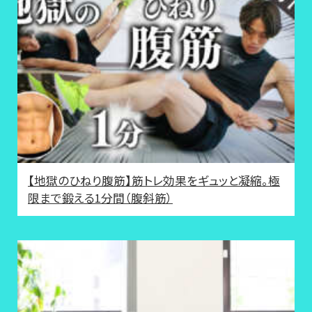
【地獄のひねり腹筋】筋トレ効果をギュッと凝縮。極
限まで鍛える1分間（腹斜筋）