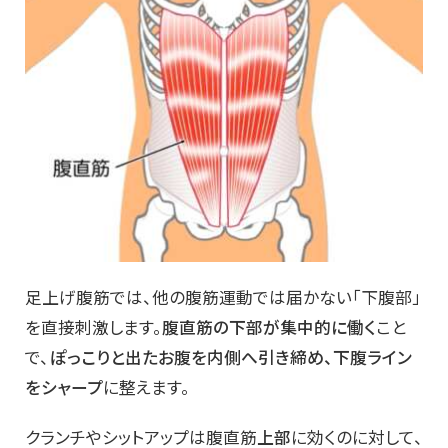
足上げ腹筋では、他の腹筋運動では届かない「下腹部」
を直接刺激します。
腹直筋の下部が集中的に働く
こと
で、
ぽっこりと出たお腹を内側へ引き締め、下腹ライン
をシャープ
に整えます。
クランチやシットアップは腹直筋
上部
に効くのに対して、