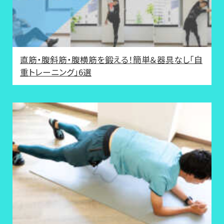
直筋・腹斜筋・腹横筋を鍛える！簡単＆器具なし「自
重トレーニング」6選