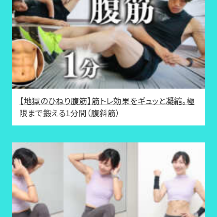
【地獄のひねり腹筋】筋トレ効果をギュッと凝縮。極
限まで鍛える1分間（腹斜筋）