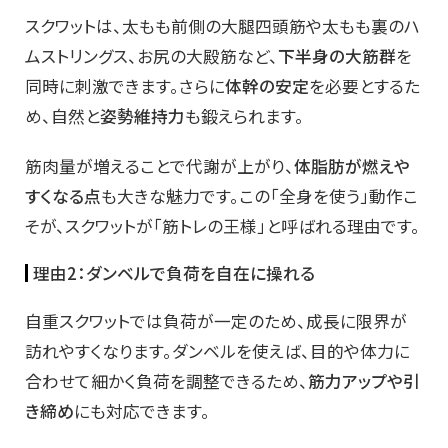
スクワットは、太もも前側の大腿四頭筋や太もも裏のハ
ムストリングス、お尻の大殿筋など、
下半身の大筋群
を
同時に刺激できます。さらに
体幹の安定
を必要とするた
め、自然と
姿勢維持力
も鍛えられます。
筋肉量が増えることで代謝が上がり、
体脂肪が燃えや
すくなる点
も大きな魅力です。この「全身を使う」動作こ
そが、スクワットが「筋トレの王様」と呼ばれる理由です。
理由2：ダンベルで負荷を自在に操れる
自重スクワットでは負荷が一定のため、成長に限界が
訪れやすくなります。ダンベルを使えば、目的や体力に
合わせて細かく負荷を調整できるため、
筋力アップや引
き締め
にも対応できます。