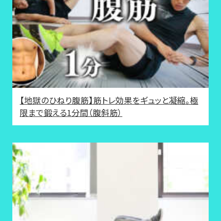
【地獄のひねり腹筋】筋トレ効果をギュッと凝縮。極
限まで鍛える1分間（腹斜筋）