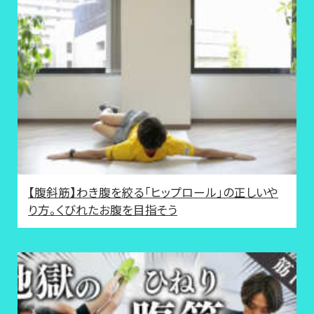
【腹斜筋】わき腹を絞る「ヒップロール」の正しいや
り方。くびれたお腹を目指そう