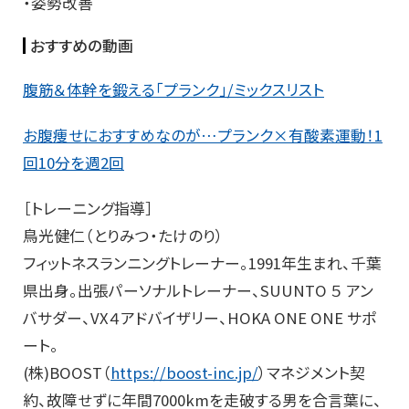
・姿勢改善
おすすめの動画
腹筋＆体幹を鍛える「プランク」/ミックスリスト
お腹痩せにおすすめなのが…プランク×有酸素運動！1
回10分を週2回
［トレーニング指導］
鳥光健仁（とりみつ・たけのり）
フィットネスランニングトレーナー。1991年生まれ、千葉
県出身。出張パーソナルトレーナー、SUUNTO ５ アン
バサダー、VX４アドバイザリー、HOKA ONE ONE サポ
ート。
(株)BOOST（
https://boost-inc.jp/
）マネジメント契
約、故障せずに年間7000kmを走破する男を合言葉に、