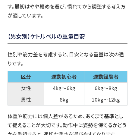
す。
最初はやや軽め
を選び、慣れてから調整する考え方
が適しています。
【男女別】ケトルベルの重量目安
性別や筋力差を考慮すると、目安となる重量は次の通
りです。
区分
運動初心者
運動経験者
女性
4kg〜6kg
6kg〜8kg
男性
8kg
10kg〜12kg
体重や筋力には個人差があるため、
あくまで基準とし
て捉える
ことが大切です。
動作中に姿勢を保てるかどう
か
を重視すると、適切な重さを選びやすくなります。