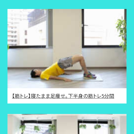
【筋トレ】寝たまま足痩せ。下半身の筋トレ5分間