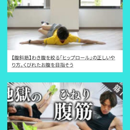
【腹斜筋】わき腹を絞る「ヒップロール」の正しいや
り方。くびれたお腹を目指そう