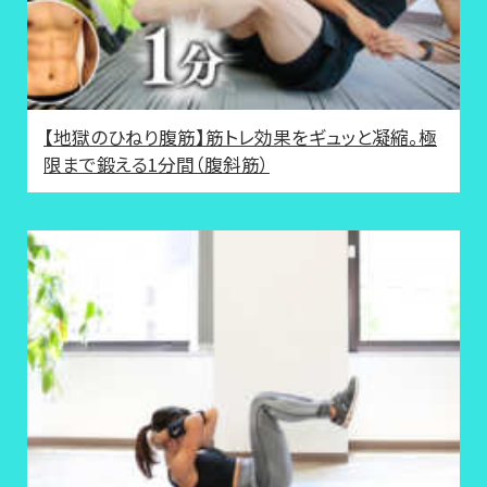
【地獄のひねり腹筋】筋トレ効果をギュッと凝縮。極
限まで鍛える1分間（腹斜筋）