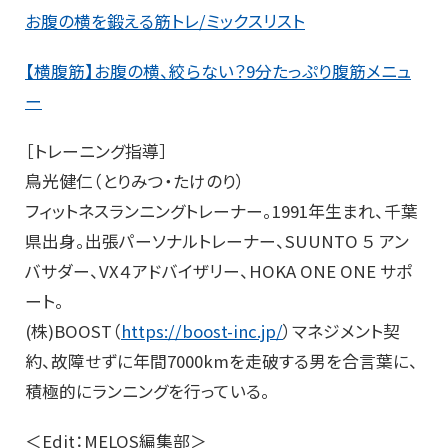
お腹の横を鍛える筋トレ/ミックスリスト
【横腹筋】お腹の横、絞らない？9分たっぷり腹筋メニュ
ー
［トレーニング指導］
鳥光健仁（とりみつ・たけのり）
フィットネスランニングトレーナー。1991年生まれ、千葉
県出身。出張パーソナルトレーナー、SUUNTO ５ アン
バサダー、VX４アドバイザリー、HOKA ONE ONE サポ
ート。
(株)BOOST（
https://boost-inc.jp/
）マネジメント契
約、故障せずに年間7000kmを走破する男を合言葉に、
積極的にランニングを行っている。
＜Edit：MELOS編集部＞