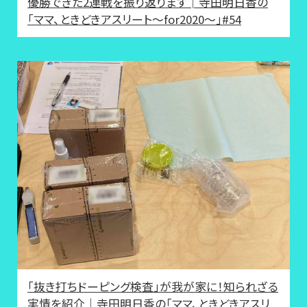
優勝できた2連戦を振り返ります│寺田明日香の
「ママ、ときどきアスリート〜for2020〜」#54
「抜き打ちドーピング検査」が我が家に！知られざる
実情を紹介│寺田明日香の「ママ、ときどきアスリ