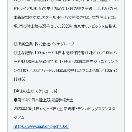
ドトライアル2019」で史上初めて13秒の壁を突破し、12秒97の日
本新記録を樹立。カタール・ドーハで開催された「世界陸上」に出
場。再び陸上競技選手として、2020年東京オリンピックを目指す。
◎所属企業：株式会社パソナグループ
◎主な記録：100mハードル日本記録保持者（12秒97）／100mハ
ードルU20日本記録保持者（13秒05=2009年世界ジュニアランキ
ング1位）／100mハードル日本高校歴代２位（13秒39）／100ｍ：
11秒63
【今後の主なスケジュール】
●第104回日本陸上競技選手権大会
2020年10月1日（木）～3日（土）新潟市・デンカビッグスワンスタ
ジアム
https://www.jaaf.or.jp/jch/104/