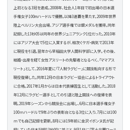
上初となる3冠を達成。2008年、社会人1年目で初出場の日本選
手権女子100mハードルで優勝。以降3連覇を果たす。2009年世界
陸上ベルリン大会出場、アジア選手権では銀メダルを獲得。同年
記録した13秒05は同年の世界ジュニアランク1位だった。2010年
にはアジア大会で5位に入賞するが、相次ぐケガ・病気で2013年
に現役を引退。翌年から早稲田大学人間科学部に入学。その後、
結婚・出産を経て女性アスリートの先駆者となるべく、「ママアス
リート」として、2016年夏に「7人制ラグビー」に競技転向する形で
現役復帰した。同年12月の日本ラグビー協会によるトライアウト
に合格。2017年1月からは日本代表練習生として活動した。2018
年12月にラグビー選手としての引退と陸上競技への復帰を表
明。2019年シーズンから競技会に出場し、6月に日本選手権女子
100ｍハードルで9年ぶりの表彰台となる3位に入り、7月には100
ｍでも自己記録を更新。8月には19年前に金沢イボンヌ氏が記
録していた日本記録13秒00に並ぶと、9月1日に「富士北麓ワール