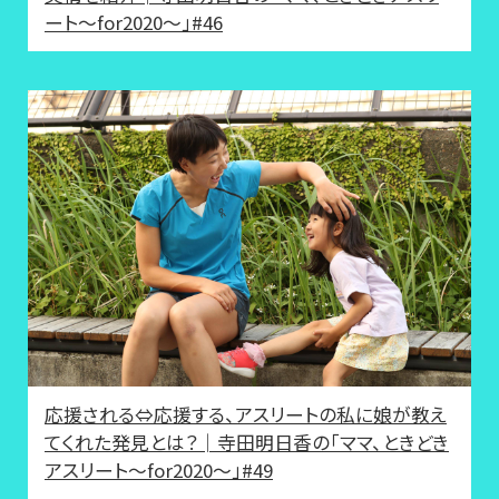
ート〜for2020〜」#46
応援される⇔応援する、アスリートの私に娘が教え
てくれた発見とは？│寺田明日香の「ママ、ときどき
アスリート〜for2020〜」#49