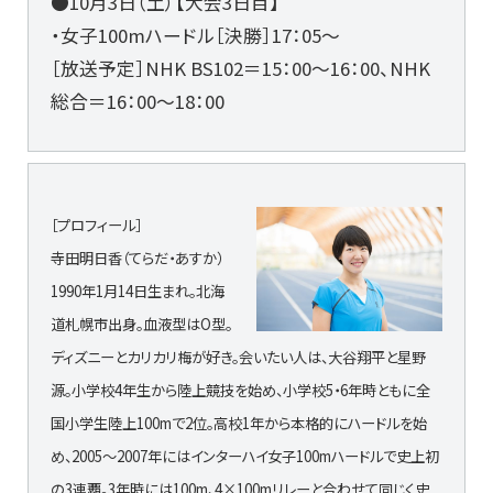
●10月3日（土）【大会3日目】
・女子100mハードル［決勝］17：05〜
［放送予定］NHK BS102＝15：00～16：00、NHK
総合＝16：00～18：00
［プロフィール］
寺田明日香（てらだ・あすか）
1990年1月14日生まれ。北海
道札幌市出身。血液型はO型。
ディズニーとカリカリ梅が好き。会いたい人は、大谷翔平と星野
源。小学校4年生から陸上競技を始め、小学校5・6年時ともに全
国小学生陸上100mで2位。高校1年から本格的にハードルを始
め、2005～2007年にはインターハイ女子100mハードルで史上初
の3連覇。3年時には100m、4×100mリレーと合わせて同じく史