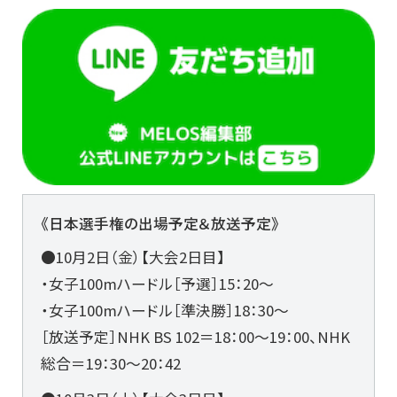
《日本選手権の出場予定＆放送予定》
●10月2日（金）【大会2日目】
・女子100mハードル［予選］15：20〜
・女子100mハードル［準決勝］18：30〜
［放送予定］NHK BS 102＝18：00～19：00、NHK
総合＝19：30～20：42