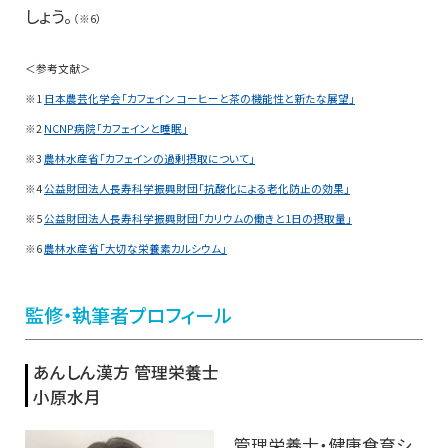
しょう。
（※6）
＜参考文献＞
※1
日本農芸化学会「カフェイン コーヒーと茶の機能性と新たな展望」
※2
NCNP病院「カフェインと睡眠」
※3
農林水産省「カフェインの過剰摂取について」
※4
公益財団法人長寿科学振興財団「抗酸化による老化防止の効果」
※5
公益財団法人長寿科学振興財団「カリウムの働きと1日の摂取量」
※6
農林水産省「大切な栄養素カルシウム」
監修・執筆者プロフィール
あんしん漢方 管理栄養士
小原水月
管理栄養士・健康食育シ