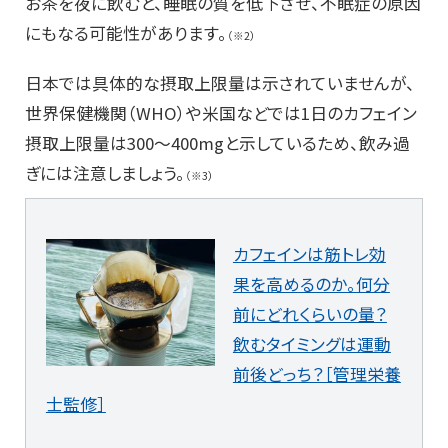
お茶を夜に飲むと、睡眠の質を低下させ、不眠症の原因
にもなる可能性があります。
（※2）
日本では具体的な摂取上限量は示されていませんが、
世界保健機関（WHO）や米国などでは1日のカフェイン
摂取上限量は300〜400mgと示しているため、飲み過
ぎには注意しましょう。
（※3）
カフェインは筋トレ効
果を高めるのか。何分
前にどれくらいの量？
飲むタイミングは運動
前後どっち？［管理栄養
士監修］