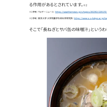
る作用があるとされています。
※2
※1参考：ウェザーニュース：
https://weathernews.jp/s/
topics/202302/220135
※2参考：東京大学 大学院農学生命科学研究所：
https://www.a.u-
tokyo.ac.jp/to
そこで「長ねぎとサバ缶の味噌󠄀汁」という