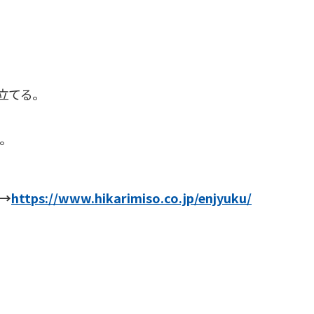
煮立てる。
。
→
https://
www.hikarimiso.co.jp/enjyuku/