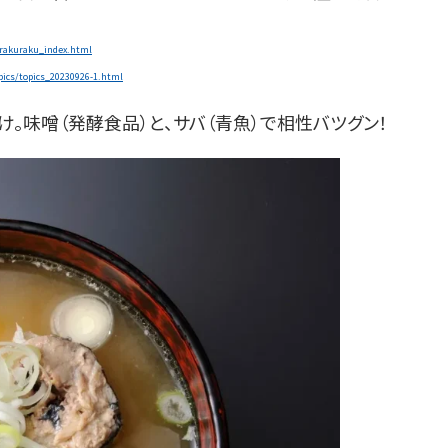
/rakuraku_
index.html
pics/topics_
20230926-1.html
わけ。味噌（発酵食品）と、サバ（青魚）で相性バツグン！