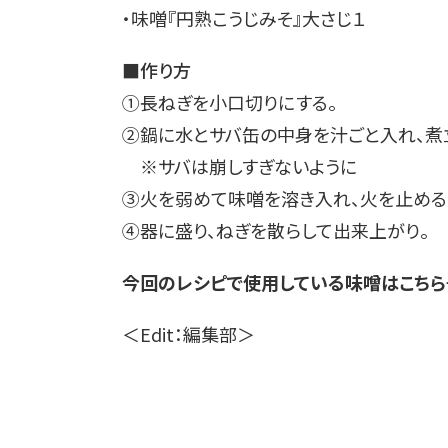
・味噌󠄀『円熟こうじみそ』大さじ１
■作り方
①長ねぎを小口切りにする。
②鍋に水とサバ缶の中身を汁ごと入れ、
※サバは崩しすぎないように
③火を弱めて味噌󠄀を溶き入れ、火を止める
④器に盛り、ねぎを散らして出来上がり。
今回のレシピで使用している味噌はこちら
＜Edit：編集部＞