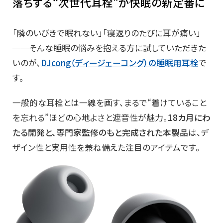
落ちする“次世代耳栓”が快眠の新定番に
「隣のいびきで眠れない」「寝返りのたびに耳が痛い」
──そんな睡眠の悩みを抱える方に試していただきた
いのが、
DJcong（ディージェーコング）の睡眠用耳栓
で
す。
一般的な耳栓とは一線を画す、まるで“着けていること
を忘れる”ほどの心地よさと遮音性が魅力。
18カ月にわ
たる開発と、専門家監修のもと完成された本製品
は、デ
ザイン性と実用性を兼ね備えた注目のアイテムです。