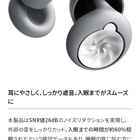
耳にやさしく、しっかり遮音。入眠までがスムーズ
に
本製品は
SNR値26dB
のノイズリダクションを実現し、
外部の音をしっかりカット。
入眠までの時間が約60％短
縮
されたという検証データもあり、睡眠の質に悩む方に