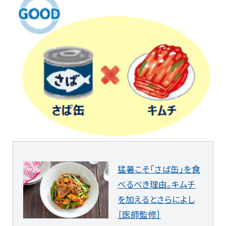
猛暑こそ「さば缶」を食
べるべき理由。キムチ
を加えるとさらによし
［医師監修］