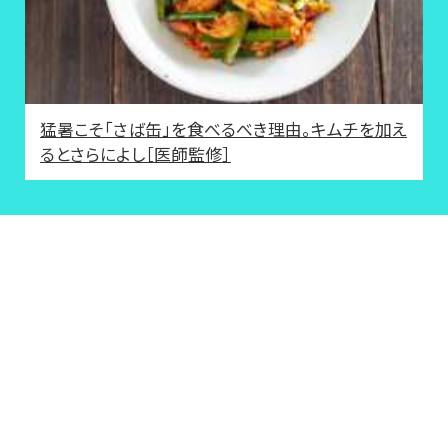
猛暑こそ「さば缶」を食べるべき理由。キムチを加え
るとさらによし［医師監修］