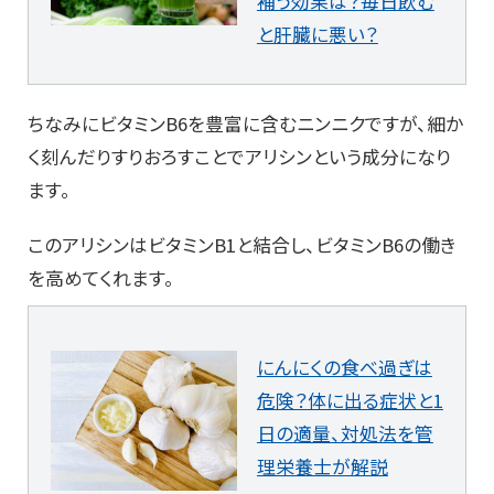
補う効果は？毎日飲む
と肝臓に悪い？
ちなみにビタミンB6を豊富に含むニンニクですが、細か
く刻んだりすりおろすことでアリシンという成分になり
ます。
このアリシンはビタミンB1と結合し、ビタミンB6の働き
を高めてくれます。
にんにくの食べ過ぎは
危険？体に出る症状と1
日の適量、対処法を管
理栄養士が解説