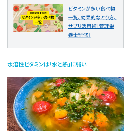
ビタミンが多い食べ物
一覧、効果的なとり方、
サプリ活用術［管理栄
養士監修］
水溶性ビタミンは「水と熱」に弱い