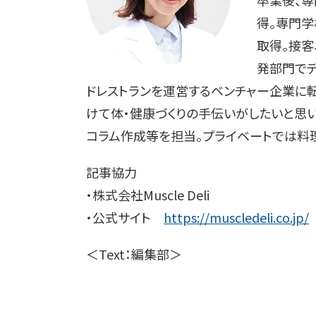
卒業後、専
得。専門
取得。接客
発部門でデ
ドレストランを運営するベンチャー企業に転
けて体・健康づくりの手伝いがしたいと思い、M
コラム作成等を担当。プライベートでは料
記事協力
・株式会社Muscle Deli
・公式サイト
https://muscledeli.co.jp/
＜Text：編集部＞