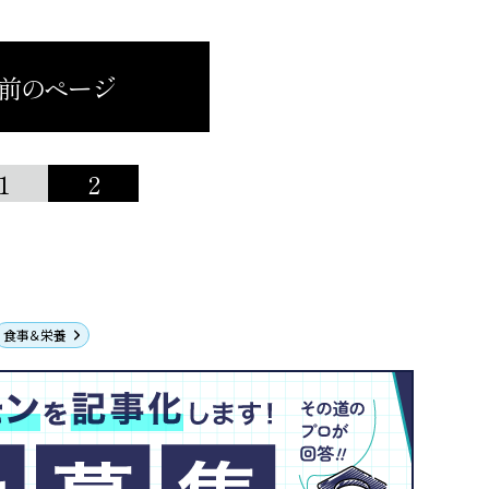
 前のページ
1
2
食事＆栄養