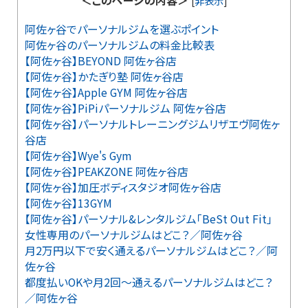
＜このページの内容＞
[
非表示
]
阿佐ヶ谷でパーソナルジムを選ぶポイント
阿佐ヶ谷のパーソナルジムの料金比較表
【阿佐ヶ谷】BEYOND 阿佐ヶ谷店
【阿佐ヶ谷】かたぎり塾 阿佐ヶ谷店
【阿佐ヶ谷】Apple GYM 阿佐ヶ谷店
【阿佐ヶ谷】PiPiパーソナルジム 阿佐ヶ谷店
【阿佐ヶ谷】パーソナルトレーニングジムリザエヴ阿佐ヶ
谷店
【阿佐ヶ谷】Wye's Gym
【阿佐ヶ谷】PEAKZONE 阿佐ヶ谷店
【阿佐ヶ谷】加圧ボディスタジオ阿佐ヶ谷店
【阿佐ヶ谷】13GYM
【阿佐ヶ谷】パーソナル&レンタルジム「BeSt Out Fit」
女性専用のパーソナルジムはどこ？／阿佐ヶ谷
月2万円以下で安く通えるパーソナルジムはどこ？／阿
佐ヶ谷
都度払いOKや月2回～通えるパーソナルジムはどこ？
／阿佐ヶ谷