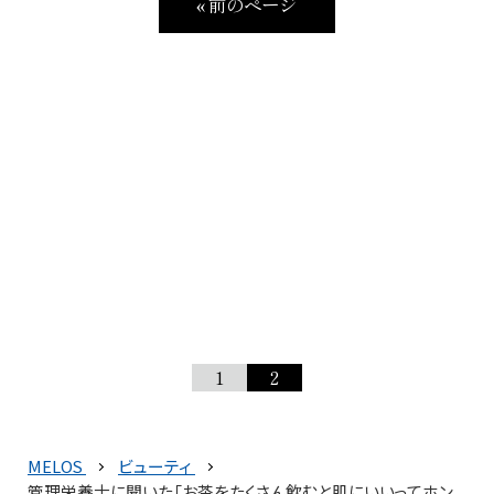
« 前のページ
1
2
MELOS
ビューティ
管理栄養士に聞いた「お茶をたくさん飲むと肌にいいってホン