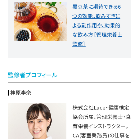
黒豆茶に期待できる6
つの効能。飲みすぎに
よる副作用や、効果的
な飲み方［管理栄養士
監修］
監修者プロフィール
神原李奈
株式会社Luce・健康検定
協会所属、管理栄養士・食
育栄養インストラクター。
CA(客室乗務員)の仕事を