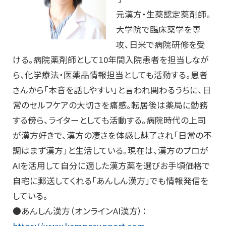
元漢方・生薬認定薬剤師。
大学院で臨床薬学を専
攻、日米で病院研修を受
ける。病院薬剤師として10年間入院患者を担当しなが
ら、化学療法・医薬品情報担当としても活動する。患者
さんから「本音を話しやすい」と言われ関わるうちに、日
常のセルフケアの大切さを痛感。転居後は薬局に勤務
する傍ら、ライターとしても活動する。病院時代の上司
が漢方好きで、漢方の凄さを体感し魅了され「日常の不
調はまず漢方」と生活している。現在は、漢方のプロが
AIを活用して自分に適した漢方薬を選びお手頃価格で
自宅に郵送してくれる「あんしん漢方」でも情報発信を
している。
●あんしん漢方（オンラインAI漢方）：