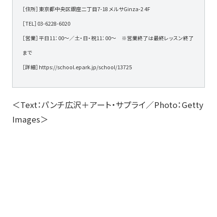
［住所］東京都中央区銀座二丁目7-18 メルサGinza-2 4F
［TEL］03-6228-6020
［営業］平日11：00～／土・日・祝11：00～ ※営業終了は最終レッスン終了
まで
［詳細］https://school.epark.jp/school/13725
＜Text：パンチ広沢＋アート・サプライ／Photo：Getty
Images＞