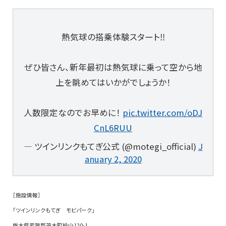
熱気球の搭乗体験スタート‼️
ぜひ皆さん、新年最初は熱気球に乗って空から地
上を眺めてはいかがでしょうか！
人数限定なのでお早めに！
pic.twitter.com/oDJ
CnL6RUU
— ツインリンクもてぎ公式 (@motegi_official)
J
anuary 2, 2020
［施設情報］
「ツインリンクもてぎ モビパーク」
栃木県芳賀郡茂木町桧山120-1