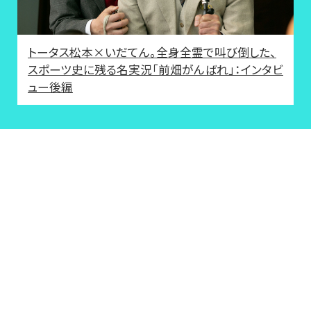
トータス松本×いだてん。全身全霊で叫び倒した、
スポーツ史に残る名実況「前畑がんばれ」：インタビ
ュー後編