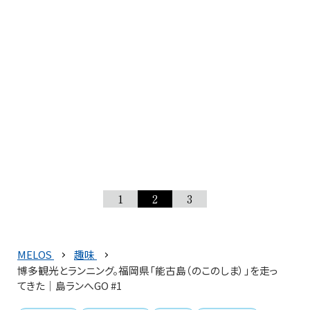
1
2
3
MELOS
趣味
博多観光とランニング。福岡県「能古島（のこのしま）」を走っ
てきた│島ランへGO #1