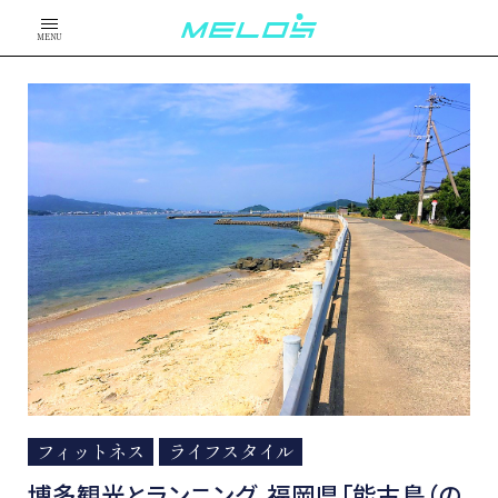
MENU
フィットネス
ライフスタイル
博多観光とランニング。福岡県「能古島（の