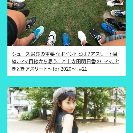
シューズ選びの重要なポイントとは？アスリート目
線、ママ目線から思うこと│寺田明日香の「ママ、と
きどきアスリート～for 2020～」#21