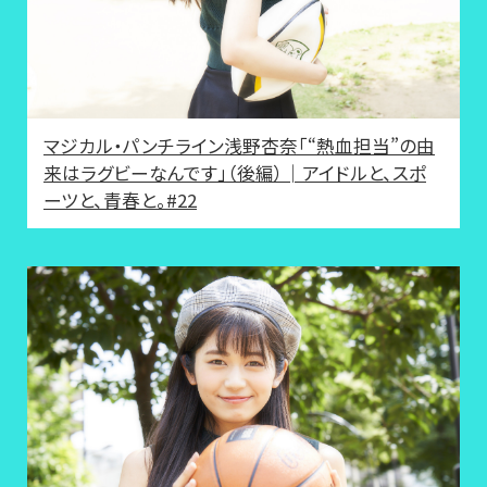
マジカル・パンチライン浅野杏奈「“熱血担当”の由
来はラグビーなんです」（後編）│アイドルと、スポ
ーツと、青春と。#22