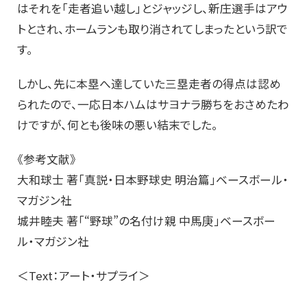
はそれを「走者追い越し」とジャッジし、新庄選手はアウ
トとされ、ホームランも取り消されてしまったという訳で
す。
しかし、先に本塁へ達していた三塁走者の得点は認め
られたので、一応日本ハムはサヨナラ勝ちをおさめたわ
けですが、何とも後味の悪い結末でした。
《参考文献》
大和球士 著「真説・日本野球史 明治篇」ベースボール・
マガジン社
城井睦夫 著「“野球”の名付け親 中馬庚」ベースボー
ル・マガジン社
＜Text：アート・サプライ＞