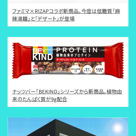
ファミマ×RIZAPコラボ新商品。今度は低糖質「麻
辣湯麺」と「デザート」が登場
ナッツバー「BEKIND」シリーズから新商品。植物由
来のたんぱく質が9g配合