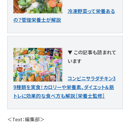
冷凍野菜って栄養ある
の？管理栄養士が解説
▼ この記事も読まれて
います
コンビニサラダチキン3
9種類を実食！カロリーや栄養素、ダイエット＆筋
トレに効果的な食べ方も解説［栄養士監修］
＜Text：編集部＞