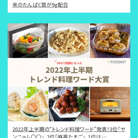
来のたんぱく質が9g配合
2022年上半期の“トレンド料理ワード”発表！3位「ヤ
ンニョム〇〇」、2位「麻薬たまご」、1位は…