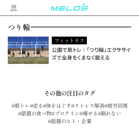
MENU
つり輪
フィットネス
公園で筋トレ│「つり輪」エクササイ
ズで全身をくまなく鍛える
その他の注目のタグ
筋トレ
走る
体をほぐす
ストレス解消
疲労回復
話題の食べ物
プロテイン
痩せる
眠れない
話題のヒト・企業