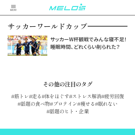
MENU
サッカーワールドカップ
サッカーW杯観戦でみんな寝不足！
睡眠時間、どれくらい削られた？
その他の注目のタグ
筋トレ
走る
体をほぐす
ストレス解消
疲労回復
話題の食べ物
プロテイン
痩せる
眠れない
話題のヒト・企業