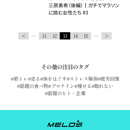
三原勇希（後編）┃ガチでマラソン
に挑む女性たち #3
<
…
11
12
13
14
15
…
>
その他の注目のタグ
筋トレ
走る
体をほぐす
ストレス解消
疲労回復
話題の食べ物
プロテイン
痩せる
眠れない
話題のヒト・企業