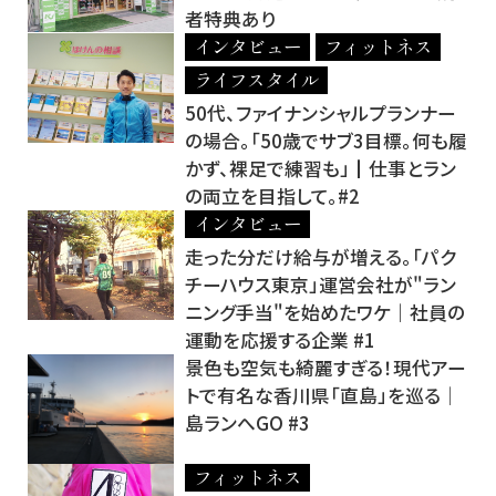
者特典あり
インタビュー
フィットネス
ライフスタイル
50代、ファイナンシャルプランナー
の場合。「50歳でサブ3目標。何も履
かず、裸足で練習も」┃仕事とラン
の両立を目指して。#2
インタビュー
走った分だけ給与が増える。「パク
チーハウス東京」運営会社が"ラン
ニング手当"を始めたワケ｜社員の
運動を応援する企業 #1
景色も空気も綺麗すぎる！現代アー
トで有名な香川県「直島」を巡る│
島ランへGO #3
フィットネス