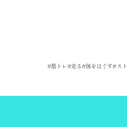
筋トレ
走る
体をほぐす
ス