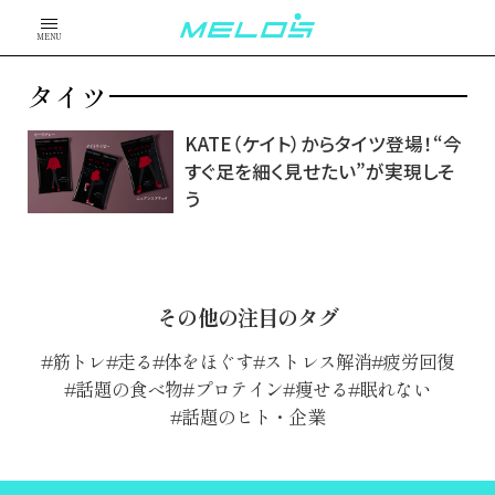
MENU
タイツ
KATE（ケイト）からタイツ登場！“今
すぐ足を細く見せたい”が実現しそ
う
その他の注目のタグ
筋トレ
走る
体をほぐす
ストレス解消
疲労回復
話題の食べ物
プロテイン
痩せる
眠れない
話題のヒト・企業