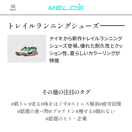
MENU
トレイルランニングシューズ
ナイキから新作トレイルランニング
シューズ登場。優れた耐久性とクッ
ション性、夏らしいカラーリングが
特徴
その他の注目のタグ
筋トレ
走る
体をほぐす
ストレス解消
疲労回復
話題の食べ物
プロテイン
痩せる
眠れない
話題のヒト・企業