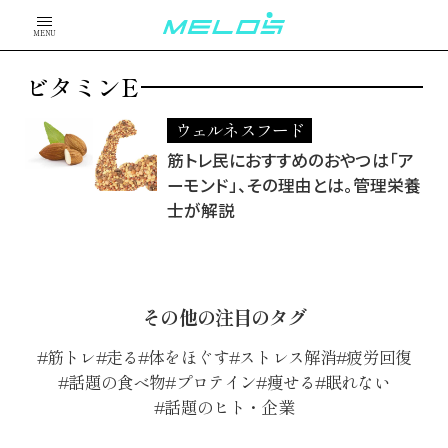
MENU
ビタミンE
ウェルネスフード
筋トレ民におすすめのおやつは「ア
ーモンド」、その理由とは。管理栄養
士が解説
その他の注目のタグ
筋トレ
走る
体をほぐす
ストレス解消
疲労回復
話題の食べ物
プロテイン
痩せる
眠れない
話題のヒト・企業