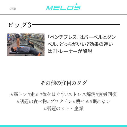
MENU
ビッグ3
「ベンチプレス」はバーベルとダン
ベル、どっちがいい？効果の違い
は？トレーナーが解説
その他の注目のタグ
筋トレ
走る
体をほぐす
ストレス解消
疲労回復
話題の食べ物
プロテイン
痩せる
眠れない
話題のヒト・企業