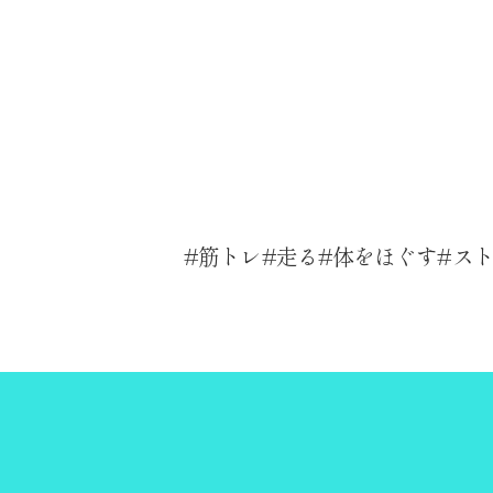
筋トレ
走る
体をほぐす
ス