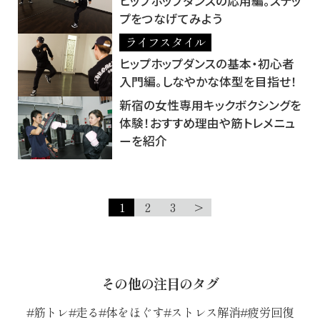
ヒップホップダンスの応用編。ステッ
プをつなげてみよう
ライフスタイル
ヒップホップダンスの基本・初心者
入門編。しなやかな体型を目指せ！
新宿の女性専用キックボクシングを
体験！おすすめ理由や筋トレメニュ
ーを紹介
1
2
3
>
その他の注目のタグ
筋トレ
走る
体をほぐす
ストレス解消
疲労回復