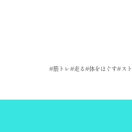
筋トレ
走る
体をほぐす
ス