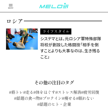
MENU
ロシア
ライフスタイル
システマとは。元ロシア軍特殊部隊
将校が創設した格闘技「相手を倒
すことよりも大事なのは、生き残る
こと」
その他の注目のタグ
筋トレ
走る
体をほぐす
ストレス解消
疲労回復
話題の食べ物
プロテイン
痩せる
眠れない
話題のヒト・企業