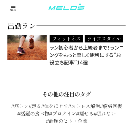
MENU
出勤ラン
フィットネス
ライフスタイル
ラン初心者から上級者まで！ランニ
ングをもっと楽しく便利にする”お
役立ち記事”14選
その他の注目のタグ
筋トレ
走る
体をほぐす
ストレス解消
疲労回復
話題の食べ物
プロテイン
痩せる
眠れない
話題のヒト・企業