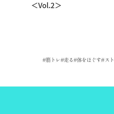
＜Vol.2＞
筋トレ
走る
体をほぐす
ス