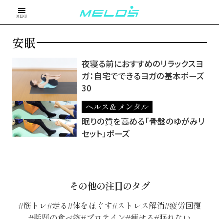
MENU
安眠
夜寝る前におすすめのリラックスヨ
ガ：自宅でできるヨガの基本ポーズ
30
ヘルス＆メンタル
眠りの質を高める「骨盤のゆがみリ
セット」ポーズ
その他の注目のタグ
筋トレ
走る
体をほぐす
ストレス解消
疲労回復
話題の食べ物
プロテイン
痩せる
眠れない