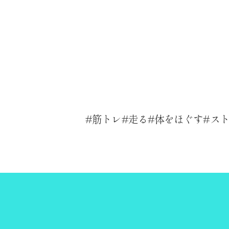
筋トレ
走る
体をほぐす
ス