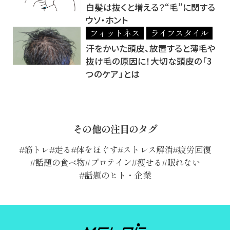
白髪は抜くと増える？“毛”に関する
ウソ・ホント
フィットネス
ライフスタイル
汗をかいた頭皮、放置すると薄毛や
抜け毛の原因に！大切な頭皮の「3
つのケア」とは
その他の注目のタグ
筋トレ
走る
体をほぐす
ストレス解消
疲労回復
話題の食べ物
プロテイン
痩せる
眠れない
話題のヒト・企業