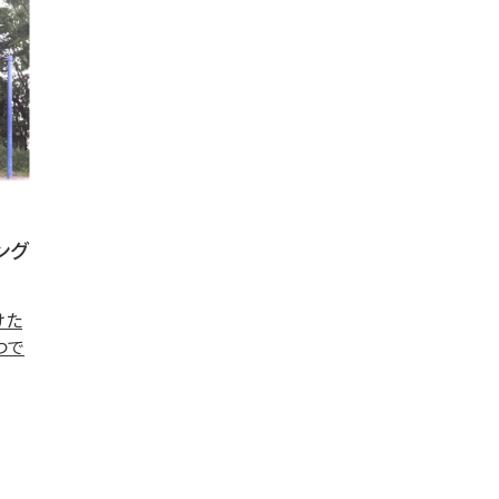
ング
けた
つで