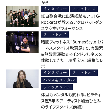
から
インタビュー
フィットネス
紅白歌合戦に出演経験もアリ！G-
Rocketsが教えるアクロバットダン
スや空中パフォーマンス
フィットネス
暗闇フィットネス「BurnesStyle （バ
ーネススタイル）秋葉原」で、有酸素
＆無酸素運動＆マインドフルネスを
体験してきた｜現場突入！編集部レ
ポ
インタビュー
フィットネス
ヘルス＆メンタル
ライフスタイル
体型もメンタルも変わる。ピラティ
ス歴5年のアーティスト加治ひとみ
のライフスタイル（前編）