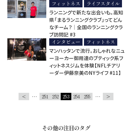
フィットネス
ライフスタイル
ランニングで新たな出会いも。高知
県「まるランニングクラブ」ってどん
なチーム？│全国のランニングクラ
ブ訪問記 #3
インタビュー
フィットネス
マンハッタンで流行。おしゃれなニュ
ーヨーカー御用達のブティック系フ
ィットネスジムを体験【NFLチアリ
ーダー伊藤奈美のNYライフ #11】
<
…
251
252
253
254
255
…
>
その他の注目のタグ