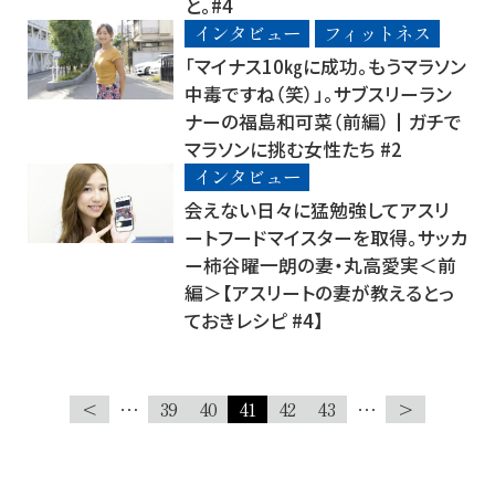
と。#4
インタビュー
フィットネス
「マイナス10㎏に成功。もうマラソン
中毒ですね（笑）」。サブスリーラン
ナーの福島和可菜（前編）┃ガチで
マラソンに挑む女性たち #2
インタビュー
会えない日々に猛勉強してアスリ
ートフードマイスターを取得。サッカ
ー柿谷曜一朗の妻・丸高愛実＜前
編＞【アスリートの妻が教えるとっ
ておきレシピ #4】
<
…
39
40
41
42
43
…
>