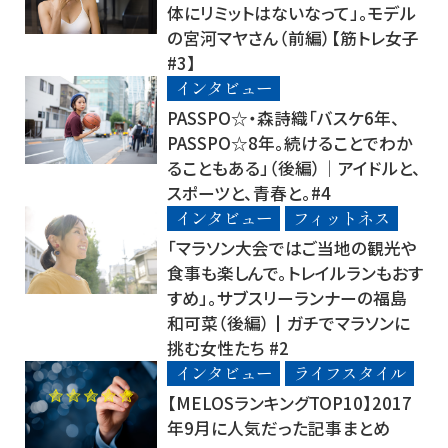
体にリミットはないなって」。モデル
の宮河マヤさん（前編）【筋トレ女子
#3】
インタビュー
PASSPO☆・森詩織「バスケ6年、
PASSPO☆8年。続けることでわか
ることもある」（後編）│アイドルと、
スポーツと、青春と。#4
インタビュー
フィットネス
「マラソン大会ではご当地の観光や
食事も楽しんで。トレイルランもおす
すめ」。サブスリーランナーの福島
和可菜（後編）┃ガチでマラソンに
挑む女性たち #2
インタビュー
ライフスタイル
【MELOSランキングTOP10】2017
年9月に人気だった記事まとめ