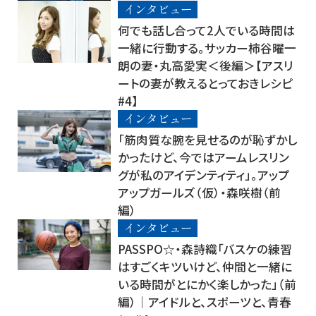
インタビュー
何でも話し合って2人でいる時間は
一緒に行動する。サッカー柿谷曜一
朗の妻・丸高愛実＜後編＞【アスリ
ートの妻が教えるとっておきレシピ
#4】
インタビュー
「筋肉質な腕を見せるのが恥ずかし
かったけど、今ではアームレスリン
グが私のアイデンティティ」。アップ
アップガールズ（仮）・森咲樹（前
編）
インタビュー
PASSPO☆・森詩織「バスケの練習
はすごくキツいけど、仲間と一緒に
いる時間がとにかく楽しかった」（前
編）│アイドルと、スポーツと、青春