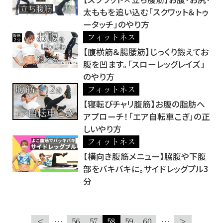
太ももを追い込む「スクワット＆トゥ
ータッチ」のやり方
フィットネス
【腹横筋＆腸腰筋】じっくり鍛えてお
腹を凹ます。「スローレッグレイズ」
のやり方
フィットネス
【寝転びチャリ腹筋】お腹の脂肪へ
アプローチ！「エア自転車こぎ」の正
しいやり方
フィットネス
【横向き腹筋メニュー】脇腹や下腹
部をバキバキに。サイドレッグプル3
分
<
…
56
57
58
59
60
…
>